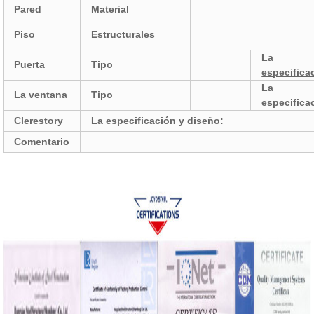
Pared
Material
Piso
Estructurales
La
Puerta
Tipo
especifica
La
La ventana
Tipo
especifica
Clerestory
La especificación y diseño:
Comentario