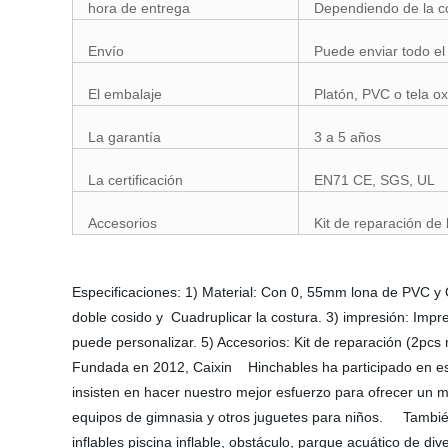
hora de entrega
Dependiendo de la co
Envío
Puede enviar todo el
El embalaje
Platón, PVC o tela o
La garantía
3 a 5 años
La certificación
EN71 CE, SGS, UL
Accesorios
Kit de reparación de 
Especificaciones: 1) Material: Con 0, 55mm lona de PVC y
doble cosido y Cuadruplicar la costura. 3) impresión: Impr
puede personalizar. 5) Accesorios: Kit de reparación (2pc
Fundada en 2012, Caixin Hinchables ha participado en este
insisten en hacer nuestro mejor esfuerzo para ofrecer un me
equipos de gimnasia y otros juguetes para niños. También p
inflables piscina inflable, obstáculo, parque acuático de dive