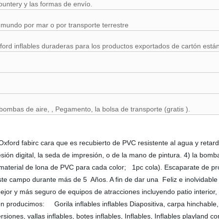
untery y las formas de envío.
 mundo por mar o por transporte terrestre
xford inflables duraderas para los productos exportados de cartón está
bombas de aire, , Pegamento, la bolsa de transporte (gratis ).
 Oxford fabirc cara que es recubierto de PVC resistente al agua y r
esión digital, la seda de impresión, o de la mano de pintura. 4) la bom
s material de lona de PVC para cada color; 1pc cola). Escaparate de 
 campo durante más de 5 Años. A fin de dar una Feliz e inolvidable l
jor y más seguro de equipos de atracciones incluyendo patio interior, p
roducimos: Gorila inflables inflables Diapositiva, carpa hinchable, l
rsiones, vallas inflables, botes inflables, Inflables, Inflables playland 