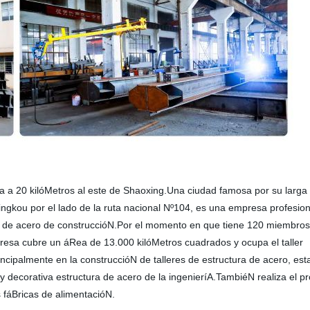
 a 20 kilóMetros al este de Shaoxing.Una ciudad famosa por su larga 
Jingkou por el lado de la ruta nacional Nº104, es una empresa profesion
ura de acero de construccióN.Por el momento en que tiene 120 miembros 
presa cubre un áRea de 13.000 kilóMetros cuadrados y ocupa el taller
cipalmente en la construccióN de talleres de estructura de acero, est
es y decorativa estructura de acero de la ingenieríA.TambiéN realiza el 
 fáBricas de alimentacióN.