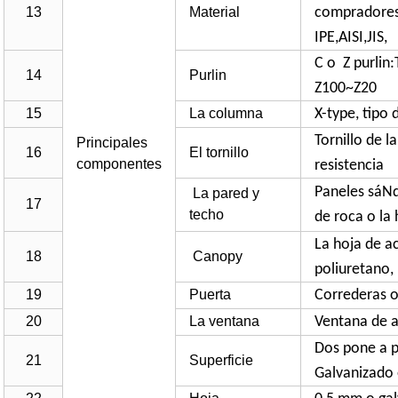
13
Material
compradores
IPE,AISI,JIS,
C o Z purli
14
Purlin
Z100~Z20
15
La columna
X-type, tipo d
Tornillo de la
Principales
16
El tornillo
componentes
resistencia
Paneles sáN
La pared y
17
techo
de roca o la
La hoja de a
18
Canopy
poliuretano,
19
Puerta
Correderas o
20
La ventana
Ventana de a
Dos pone a p
21
Superficie
Galvanizado 