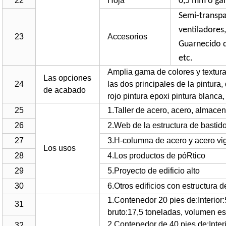
22
Hoja
0,5 mm o gal
Semi-transpa
ventiladores
23
Accesorios
Guarnecido d
etc.
Amplia gama de colores y texturas
Las opciones
24
las dos principales de la pintura, 
de acabado
rojo pintura epoxi pintura blanca,
25
1.Taller de acero, acero, almacen
26
2.Web de la estructura de bastid
27
3.H-columna de acero y acero vi
Los usos
28
4.Los productos de póRtico
29
5.Proyecto de edificio alto
30
6.Otros edificios con estructura 
1.Contenedor 20 pies de:Interior
31
bruto:17,5 toneladas, volumen e
2.Contenedor de 40 pies de:Inter
32