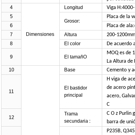
4
Longitud
Viga H:400
5
Placa de la
Grosor:
6
Placa de al
Dimensiones
7
Altura
200-1200m
8
El color
De acuerdo a
MOQ es de 1.
9
El tamañO
La Altura de
10
Base
Cemento y ac
H viga de ac
de acero pin
El bastidor
11
principal
acero, Galva
C
C O z Purlin 
Trama
12
secundaria :
barra de unió
P235B, Q345B