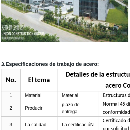
3.Especificaciones de trabajo de acero:
Detalles de la estruct
No.
El tema
acero C
1
Material
Material
Estructuras 
Normal 45 dí
plazo de
2
Producir
entrega
conformidad 
Certificado d
3
La calidad
La certificacióN
por solicitud