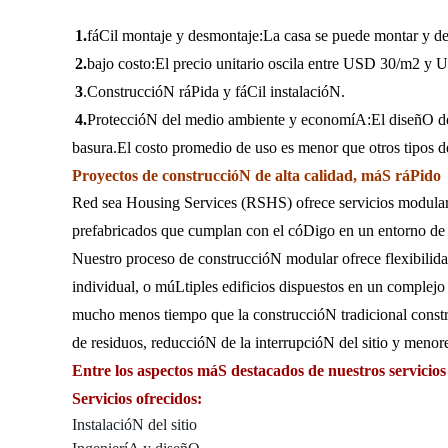
1.
fáCil montaje y desmontaje:La casa se puede montar y de
2.
bajo costo:El precio unitario oscila entre USD 30/m2 y U
3
.ConstruccióN ráPida y fáCil instalacióN.
4.
ProteccióN del medio ambiente y economíA:El diseñO de la
basura.El costo promedio de uso es menor que otros tipos d
Proyectos de construccióN de alta calidad, máS ráPido
Red sea Housing Services (RSHS) ofrece servicios modulares 
prefabricados que cumplan con el cóDigo en un entorno de 
Nuestro proceso de construccióN modular ofrece flexibilida
individual, o múLtiples edificios dispuestos en un complej
mucho menos tiempo que la construccióN tradicional constru
de residuos, reduccióN de la interrupcióN del sitio y menor
Entre los aspectos máS destacados de nuestros servicio
Servicios ofrecidos:
InstalacióN del sitio