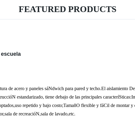
FEATURED PRODUCTS
a escuela
tura de acero y paneles sáNdwich para pared y techo.El aislamiento Del
ccióN estandarizado, tiene debajo de las principales caracteríSticas:I
ptados,uso repetido y bajo costo;TamañO flexible y fáCil de montar y 
or
,sala de recreacióN,sala de lavado,etc.