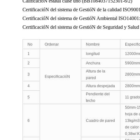
CalificacióN estatal clase uno (BB1084037152301-6/2)
CertificacióN del sistema de GestióN de la calidad ISO900
CertificacióN del sistema de GestióN Ambiental ISO14001
CertificacióN del sistema de GestióN de Seguridad y Salu
No
Ordenar
Nombre
Especifi
1
longitud
12000m
2
Anchura
5900mm
Altura de la
3
2800mm
EspecificacióN
pared
4
Altura despejada
2800mm
Pendiente del
5
11 grado
techo
50mm
-
hoja de 
6
Cuadro de pared
13kg/m3 
de calor
0,38w/.K