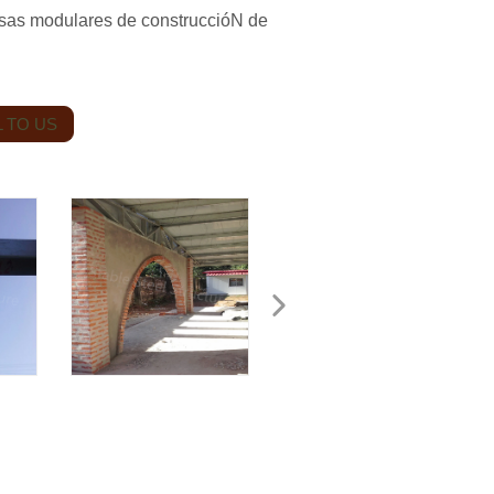
odulares de construccióN de
 TO US