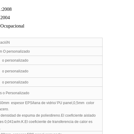
1:2008
:2004
d Ocupacional
cacióN
m
O personalizado
o personalizado
o personalizado
o personalizado
s o Personalizado
150mm
espesor EPS
/lana de vidrio/
PU panel,0,5mm
color
acero
.
densidad de espuma de poliestireno.El coeficiente aislado
 es 0,041w/m.K.El coeficiente de transferencia de calor es
.