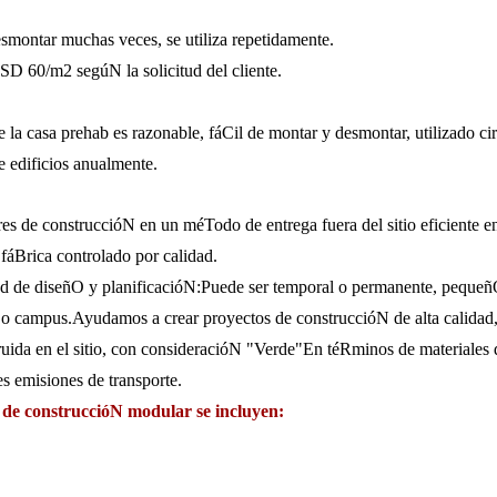
smontar muchas veces, se utiliza repetidamente.
SD 60/m2 segúN la solicitud del cliente.
 casa prehab es razonable, fáCil de montar y desmontar, utilizado cir
e edificios anualmente.
de construccióN en un méTodo de entrega fuera del sitio eficiente en re
fáBrica controlado por calidad.
d de diseñO y planificacióN:Puede ser temporal o permanente, pequeñO o
o o campus.Ayudamos a crear proyectos de construccióN de alta calidad,
ida en el sitio, con consideracióN "Verde"En téRminos de materiales d
es emisiones de transporte.
s de construccióN modular se incluyen: