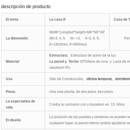
descripción de producto
El tema
La casa K
Casa de 
Width*Longitud*height=MK*NK*AP
La dimensión
(M=3, 4, 5, N
> =
3, A=3, 6, 9,
Person
K=1820mm, P=950mm)
Estructura:
Estructura de acero de la luz
Material
La pared y Techo:
EPS
/
lana de roca
y
Lana de v
sándwich PU
Usa
Sitio de Construcción,
oficina temporal,
dormitori
Pisos.
Una sola planta, de dos pisos, tres pisos.
La expectativa de
Contra
la corrosión con y duradero en
15
Años.
vida
La
posición de las puertas y ventanas se pueden o
El diseño
cualquier lugar, la pared interior podría ajustarse