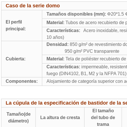
Caso de la serie domo
Tamaños disponibles (mm):
Φ20*1.5 
El perfil
Material
: Tubos de acero recubierto de
principal:
Características:
Acero inoxidable, res
10 años)
Densidad:
850 g/m² de revestimiento 
950 g/m² PVC transparente
Cubierta:
Material
: Tela de poliéster recubierto 
Características:
impermeable, resistent
fuego (DIN4102, B1, M2 y la NFPA 701)
Componentes:
Alojamiento de categoría superior con a
La cúpula de la especificación de bastidor de la s
El tamaño
Tamaño(de
La altura de cresta
del tubo de
diámetro)
trama