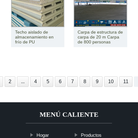
Techo aislado de
Carpa de estructura de
almacenamiento en
carpa de 20 m Carpa
frío de PU
de 800 personas
2
...
4
5
6
7
8
9
10
11
MENÚ CALIENTE
Hogar
Productos