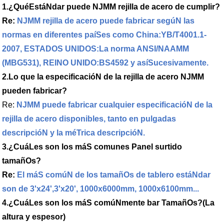
1.¿QuéEstáNdar puede NJMM rejilla de acero de cumplir?
Re:
NJMM rejilla de acero puede fabricar segúN las
normas en diferentes paíSes como China:YB/T4001.1-
2007, ESTADOS UNIDOS:La norma ANSI/NAAMM
(MBG531), REINO UNIDO:BS4592 y asíSucesivamente.
2.Lo que la especificacióN de la rejilla de acero NJMM
pueden fabricar?
Re:
NJMM puede fabricar cualquier especificacióN de la
rejilla de acero disponibles, tanto en pulgadas
descripcióN y la méTrica descripcióN.
3.¿CuáLes son los máS comunes Panel surtido
tamañOs?
Re:
El máS comúN de los tamañOs de tablero estáNdar
son de 3'x24',3'x20', 1000x6000mm, 1000x6100mm...
4.
¿CuáLes son los máS comúNmente bar TamañOs?(La
altura y espesor)