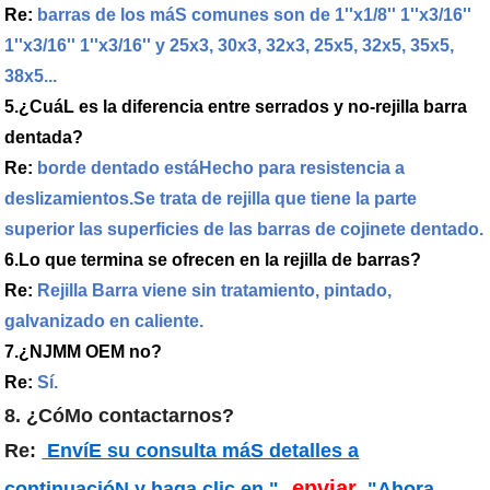
Re:
barras de los máS comunes son de 1''x1/8'' 1''x3/16''
1''x3/16'' 1''x3/16'' y 25x3, 30x3, 32x3, 25x5, 32x5, 35x5,
38x5...
5.¿CuáL es la diferencia entre serrados y no-rejilla barra
dentada?
Re:
borde dentado estáHecho para resistencia a
deslizamientos.Se trata de rejilla que tiene la parte
superior las superficies de las barras de cojinete dentado.
6.Lo que termina se ofrecen en la rejilla de barras?
Re:
Rejilla Barra viene sin tratamiento, pintado,
galvanizado en caliente
.
7.¿NJMM OEM no?
Re:
Sí.
8. ¿CóMo contactarnos?
Re:
EnvíE su consulta máS detalles a
enviar
continuacióN y haga clic en "
"Ahora.