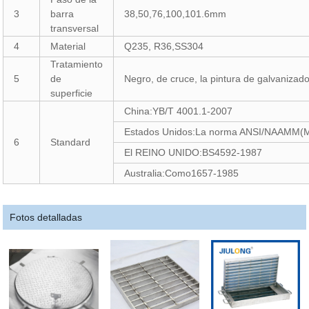
3
barra
38,50,76,100,101.6mm
transversal
4
Material
Q235, R36,SS304
Tratamiento
5
de
Negro, de cruce, la pintura de galvanizado
superficie
China:YB/T 4001.1-2007
Estados Unidos:La norma ANSI/NAAMM(
6
Standard
El REINO UNIDO:BS4592-1987
Australia:Como1657-1985
Fotos detalladas