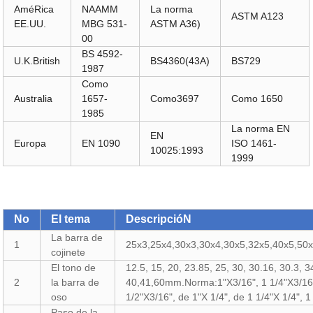
AméRica
NAAMM
La norma
ASTM A123
EE.UU.
MBG 531-
ASTM A36)
00
BS 4592-
U.K.British
BS4360(43A)
BS729
1987
Como
Australia
1657-
Como3697
Como 1650
1985
La norma EN
EN
Europa
EN 1090
ISO 1461-
10025:1993
1999
No
El tema
DescripcióN
La barra de
1
25x3,25x4,30x3,30x4,30x5,32x5,40x5,50x
cojinete
El tono de
12.5, 15, 20, 23.85, 25, 30, 30.16, 30.3, 3
2
la barra de
40,41,60mm.Norma:1"X3/16", 1 1/4"X3/16
oso
1/2"X3/16", de 1"X 1/4", de 1 1/4"X 1/4", 1 
Paso de la