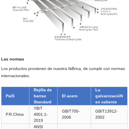
Las normas
Los productos provienen de nuestra fáBrica, de cumplir con normas
internacionales:
Rejilla de
La
PaíS
barras
El acero
galvanizacióN
Standard
en caliente
YB/T
GB/T700-
GB/T13912-
P.R.China
4001.1-
2006
2002
2019
ANSI