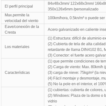
84x48x3mm/ 122x68x3mm/ 166x8
El perfil principal
350x126x6mm /personalizado
Max.permite la
100km/hora, 0.5kn/m³ o puede ser
velocidad del viento
Eave/conexión de la
Acero galvanizado en caliente inse
Cresta
(1) Estructura: difícil de alumini
(2) Cubierta de tela de alta calida
Los materiales
retardante de llama DIN4102 B1, M2
(3) Conector: el fuerte acero galva
(1) que permite condiciones de te
(2) Carga de viento: Max. 80km/h 
Características
(3) carga de nieve: 75kg/m² (la nie
(4) Fácil montaje y desmontaje, m
(5) No la pole en el interior, el 10
(1) cubiertas: cubierta de colores,
(2) Windows: Plaza de la domo o bo
vidrio