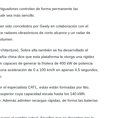
rtiguadores controlan de forma permanente las
alir sea más sencillo.
an sido concebidos por Geely en colaboración con el
ce radares ultrasónicos de corto alcance y un radar de
volumen.
hitecture). Sobre ella también se ha desarrollado el
ñía china dice que esta plataforma le otorga una rigidez
on capaces de generar la friolera de 400 kW de potencia
er una aceleración de 0 a 100 km/h en apenas 4,5 segundos,
o.
el especialista CATL, estas están formadas por litio,
 superior cuya capacidad escala hasta los 140 kWh.
e. Además admiten recargas rápidas, de forma las baterías
euros al cambio actual. Aquellos que se decanten por la