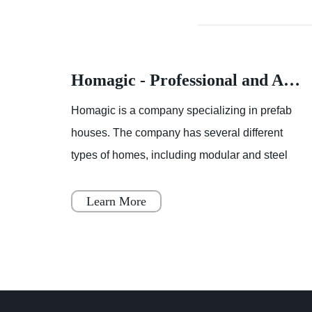
Homagic - Professional and Advanced Integrated Prefab Construction
Homagic - Professional and Advanced Integrated Prefab Construction
fab
Homagic is a company specializing in prefab
t
houses. The company has several different
el
types of homes, including modular and steel
 to
prefab houses. These homes are designed to
be a simple, fast, and flex
Learn More