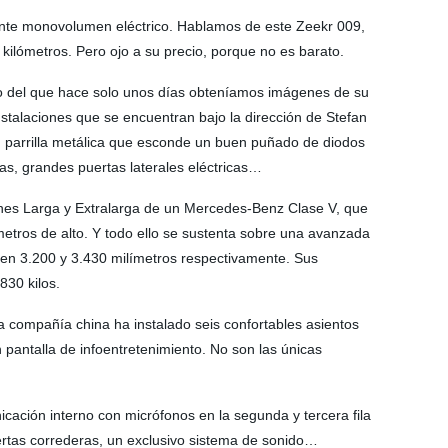
ante monovolumen eléctrico. Hablamos de este Zeekr 009,
ilómetros. Pero ojo a su precio, porque no es barato.
co del que hace solo unos días obteníamos imágenes de su
stalaciones que se encuentran bajo la dirección de Stefan
n parrilla metálica que esconde un buen puñado de diodos
as, grandes puertas laterales eléctricas…
iones Larga y Extralarga de un Mercedes-Benz Clase V, que
tros de alto. Y todo ello se sustenta sobre una avanzada
nen 3.200 y 3.430 milímetros respectivamente. Sus
830 kilos.
la compañía china ha instalado seis confortables asientos
 pantalla de infoentretenimiento. No son las únicas
ación interno con micrófonos en la segunda y tercera fila
uertas correderas, un exclusivo sistema de sonido…