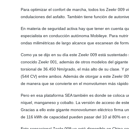
Para optimizar el confort de marcha, todos los Zeekr 009
ondulaciones del asfalto. También tiene función de autonivel
En materia de seguridad activa hay que tener en cuenta q
especialista en conducción autónoma Mobileye. Para nutrir 
ondas milimétricas de largo alcance que escanean de form
Como ya se dijo en su día este Zeekr 009 está sustentado 
conocido Zeekr 001, además de otros modelos del gigante Ge
torsional de 36.450 Nm/grado, el más alto de su clase. Y 
(544 CV) entre ambos. Además de otorgar a este Zeekr 009 
de manera que se convierte en el monvolumen más rápido 
Pero en esa plataforma SEA también es donde se coloca una
níquel, manganeso y cobalto. La versión de acceso de est
Gracias a ello este gigante monovolumen eléctrico firma 
de 116 kWh de capacidad pueden pasar del 10 al 80% en c
Este sensacional Zeekr 009 ya está disponible en China co