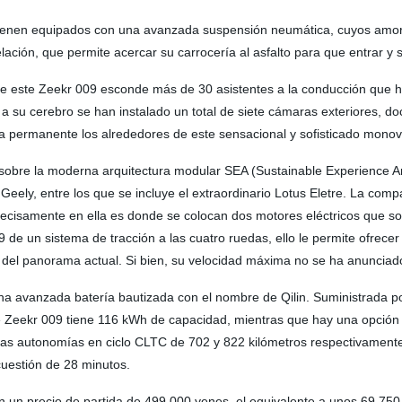
 vienen equipados con una avanzada suspensión neumática, cuyos amo
ación, que permite acercar su carrocería al asfalto para que entrar y s
ue este Zeekr 009 esconde más de 30 asistentes a la conducción que h
a su cerebro se han instalado un total de siete cámaras exteriores, do
a permanente los alrededores de este sensacional y sofisticado mono
sobre la moderna arquitectura modular SEA (Sustainable Experience Arc
ely, entre los que se incluye el extraordinario Lotus Eletre. La compa
precisamente en ella es donde se colocan dos motores eléctricos que s
de un sistema de tracción a las cuatro ruedas, ello le permite ofrec
del panorama actual. Si bien, su velocidad máxima no se ha anunciad
 avanzada batería bautizada con el nombre de Qilin. Suministrada por 
e Zeekr 009 tiene 116 kWh de capacidad, mientras que hay una opción
unas autonomías en ciclo CLTC de 702 y 822 kilómetros respectivament
uestión de 28 minutos.
n un precio de partida de 499.000 yenes, el equivalente a unos 69.750 