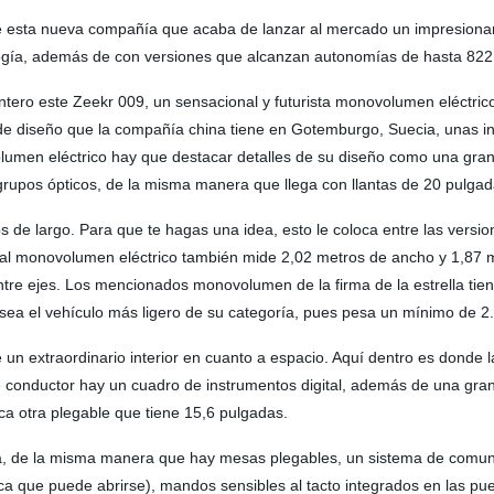
de esta nueva compañía que acaba de lanzar al mercado un impresion
logía, además de con versiones que alcanzan autonomías de hasta 822 k
tero este Zeekr 009, un sensacional y futurista monovolumen eléctri
 de diseño que la compañía china tiene en Gotemburgo, Suecia, unas in
olumen eléctrico hay que destacar detalles de su diseño como una gra
rupos ópticos, de la misma manera que llega con llantas de 20 pulgad
s de largo. Para que te hagas una idea, esto le coloca entre las vers
al monovolumen eléctrico también mide 2,02 metros de ancho y 1,87 me
ntre ejes. Los mencionados monovolumen de la firma de la estrella tie
ea el vehículo más ligero de su categoría, pues pesa un mínimo de 2.
 un extraordinario interior en cuanto a espacio. Aquí dentro es donde 
de conductor hay un cuadro de instrumentos digital, además de una gran
oca otra plegable que tiene 15,6 pulgadas.
a, de la misma manera que hay mesas plegables, un sistema de comunic
ica que puede abrirse), mandos sensibles al tacto integrados en las p