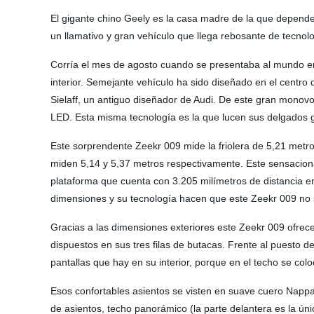
El gigante chino Geely es la casa madre de la que depen
un llamativo y gran vehículo que llega rebosante de tecno
Corría el mes de agosto cuando se presentaba al mundo en
interior. Semejante vehículo ha sido diseñado en el centro
Sielaff, un antiguo diseñador de Audi. De este gran monov
LED. Esta misma tecnología es la que lucen sus delgados g
Este sorprendente Zeekr 009 mide la friolera de 5,21 metro
miden 5,14 y 5,37 metros respectivamente. Este sensacion
plataforma que cuenta con 3.205 milímetros de distancia e
dimensiones y su tecnología hacen que este Zeekr 009 no s
Gracias a las dimensiones exteriores este Zeekr 009 ofrece
dispuestos en sus tres filas de butacas. Frente al puesto 
pantallas que hay en su interior, porque en el techo se col
Esos confortables asientos se visten en suave cuero Napp
de asientos, techo panorámico (la parte delantera es la ún