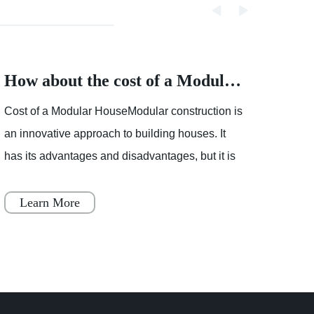
How about the cost of a Modular House
Cost of a Modular HouseModular construction is
Partly
an innovative approach to building houses. It
showe
has its advantages and disadvantages, but it is
mostl
becoming increasingly popular throughout
varia
Japan, Scandinavia
Learn More
Le