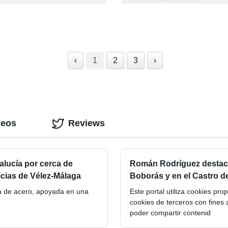
‹
1
2
3
›
deos
Reviews
alucía por cerca de
Román Rodríguez destaca 
icias de Vélez-Málaga
Boborás y en el Castro d
ra de acero, apoyada en una
Este portal utiliza cookies pr
cookies de terceros con fines 
poder compartir contenid