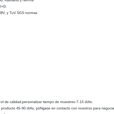
and, Kaufland y Norma
 I+D.
de BV, y TuV SGS normas
rol de calidad;personalizar tiempo de muestreo:7-15 díAs.
 producto 45-90 díAs, póNgase en contacto con nosotros para negociar