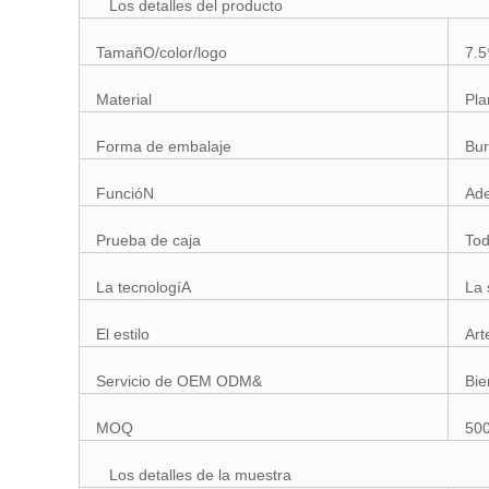
Los detalles del producto
TamañO/color/logo
7.5
Material
Pla
Forma de embalaje
Bur
FuncióN
Ade
Prueba de caja
Tod
La tecnologíA
La 
El estilo
Art
Servicio de OEM ODM&
Bie
MOQ
500
Los detalles de la muestra