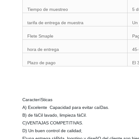
Tiempo de muestreo
5 d
tarifa de entrega de muestra
Un 
Flete Smaple
Pag
hora de entrega
45-
Plazo de pago
El 
CaracteríSticas
A) Excelente Capacidad para evitar caíDas.
B) de fáCil lavado, limpieza fáCil.
C)VENTAJAS COMPETITIVAS.
D) Un buen control de calidad;
E)una entrega ráPida, logotipo y diseñO del cliente son bie