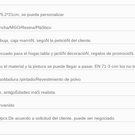
*5.2*21cm, se puede personalizar
ncha/MGO/Resina/PláStico
buja, caja marróN, segúN la peticióN del cliente.
cuado para el hogar,tabla y jardíN decoracióN, regalos de promocióN.
o el material y la pintura se puede llegar a pasar, EN 71-3 con los no-
soldadura /pintado/Revestimiento de polvo
e, antigüEdades máS realista.
nvenido
pcs.De acuerdo a solicitud del cliente, puede ser negociado.