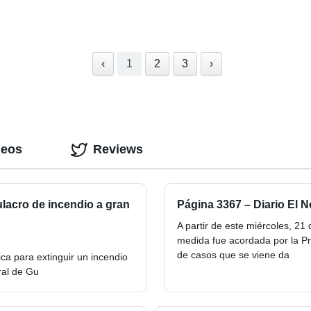
‹
1
2
3
›
deos
Reviews
lacro de incendio a gran
Página 3367 – Diario El N
A partir de este miércoles, 21 
medida fue acordada por la Pro
de casos que se viene da
ca para extinguir un incendio
tral de Gu