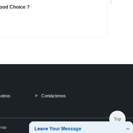
;
Good Choice ?
otros
Contáctenos
Top
map