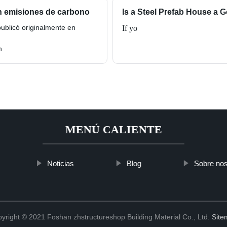
sin emisiones de carbono
Is a Steel Prefab House a 
ublicó originalmente en
If yo
n
MENÚ CALIENTE
Noticias
Blog
Sobre nos
yright © 2021 Foshan zhstructureshop Building Material Co., Ltd.
Site