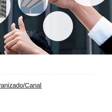
lvanizado/Canal
cto