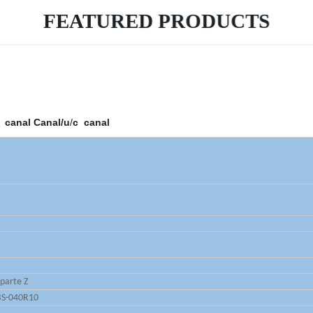
FEATURED PRODUCTS
canal Canal/u
/
c
canal
 parte Z
 BS-040R10