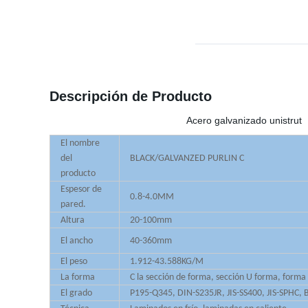
Descripción de Producto
Acero galvanizado unistrut
El nombre
del
BLACK/GALVANZED PURLIN C
producto
Espesor de
0.8-4.0MM
pared.
Altura
20-100mm
El ancho
40-360mm
El peso
1.912-43.588KG/M
La forma
C la sección de forma, sección U forma, forma
El grado
P195-Q345, DIN-S235JR, JIS-SS400, JIS-SPHC,