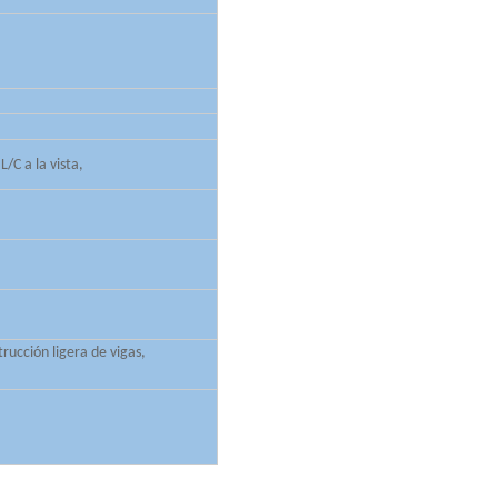
/C a la vista,
rucción ligera de vigas,