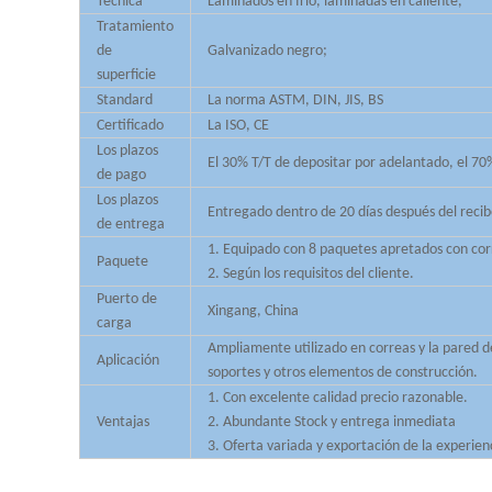
Técnica
Laminados en frío, laminadas en caliente,
Tratamiento
de
Galvanizado negro;
superficie
Standard
La norma ASTM, DIN, JIS, BS
Certificado
La ISO, CE
Los plazos
El 30% T/T de depositar por adelantado, el 70% 
de pago
Los plazos
Entregado dentro de 20 días después del recib
de entrega
1. Equipado con 8 paquetes apretados con corr
Paquete
2. Según los requisitos del cliente.
Puerto de
Xingang, China
carga
Ampliamente utilizado en correas y la pared de
Aplicación
soportes y otros elementos de construcción.
1. Con excelente calidad precio razonable.
Ventajas
2. Abundante Stock y entrega inmediata
3. Oferta variada y exportación de la experienc