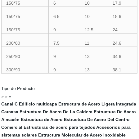
150*75
6
10
17.9
150*75
6.5
10
18.6
150*75
9
12.5
24
200*80
7.5
11
24.6
250*90
9
13
34.6
300*90
9
13
38.1
Tipo de Producto
» » »
Canal C
Edificio multicapa
Estructura de Acero Ligera Integrada
Carcasa
Estructura De Acero De La Caldera
Estructura De Acero
Almacén Estructura de Acero
Estructura De Acero Del Centro
Comercial
Estructuras de acero para tejados
Accesorios para
sistemas solares
Estructura Molecular de Acero Inoxidable