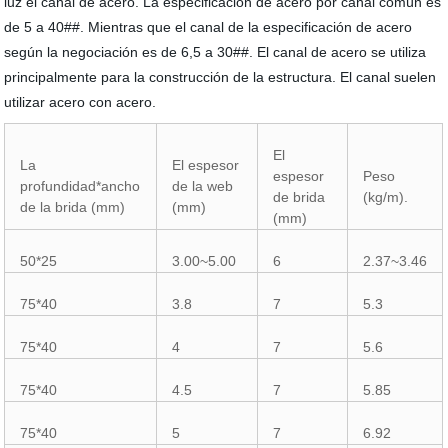
luz el canal de acero. La especificación de acero por canal común es
de 5 a 40##. Mientras que el canal de la especificación de acero
según la negociación es de 6,5 a 30##. El canal de acero se utiliza
principalmente para la construcción de la estructura. El canal suelen
utilizar acero con acero.
El
La
El espesor
espesor
Peso
profundidad*ancho
de la web
de brida
(kg/m).
de la brida (mm)
(mm)
(mm)
50*25
3.00~5.00
6
2.37~3.46
75*40
3.8
7
5.3
75*40
4
7
5.6
75*40
4.5
7
5.85
75*40
5
7
6.92