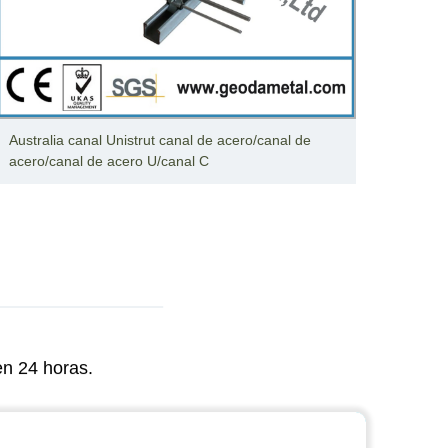
Australia canal Unistrut canal de acero/canal de
Canal 
acero/canal de acero U/canal C
de vid
en 24 horas.