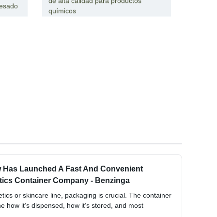
de alta calidad para productos
pesado
químicos
 Has Launched A Fast And Convenient
ics Container Company - Benzinga
cs or skincare line, packaging is crucial. The container
ne how it’s dispensed, how it’s stored, and most