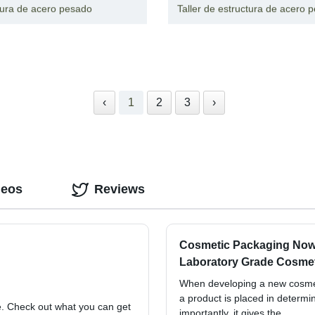
tura de acero pesado
Taller de estructura de acero 
‹
1
2
3
›
deos
Reviews
Cosmetic Packaging Now
Laboratory Grade Cosmet
When developing a new cosmeti
a product is placed in determi
re. Check out what you can get
importantly, it gives the