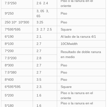
Piso o la ranura en el
7.5*250
2.6 2.4
oriente
3, 05 3,
9*250
Piso
65
250 10* 10*300
3.25
Piso
7*595*595
3 2.7 2.5
Square
6*190
2.1.
Al lado de la ranura 4/1
8*100
2.7
10CMwidth
7*200
2.7
Resultado de doble ranura
en medio
7.5*200
2.8
8*300
2.7
Piso
7.5*380
2.7
Piso
8*400
3.5
Piso
6*595*595
2.3.
Square
Piso o la ranura en el
5*200
1.6
oriente
Piso o la ranura en el
5*180
1.6