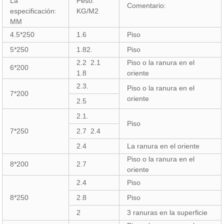
La
Peso:
Comentario:
especificación:
KG/M2
MM
4.5*250
1.6
Piso
5*250
1.82.
Piso
2.2 2.1
Piso o la ranura en el
6*200
1.8
oriente
2.3.
Piso o la ranura en el
7*200
oriente
2.5
2.1.
Piso
7*250
2.7 2.4
2.4
La ranura en el oriente
Piso o la ranura en el
8*200
2.7
oriente
2.4
Piso
8*250
2.8
Piso
2
3 ranuras en la superficie