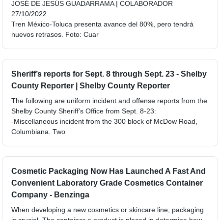
JOSÉ DE JESÚS GUADARRAMA | COLABORADOR
27/10/2022
Tren México-Toluca presenta avance del 80%, pero tendrá
nuevos retrasos. Foto: Cuar
Sheriff’s reports for Sept. 8 through Sept. 23 - Shelby
County Reporter | Shelby County Reporter
The following are uniform incident and offense reports from the
Shelby County Sheriff’s Office from Sept. 8-23:
-Miscellaneous incident from the 300 block of McDow Road,
Columbiana. Two
Cosmetic Packaging Now Has Launched A Fast And
Convenient Laboratory Grade Cosmetics Container
Company - Benzinga
When developing a new cosmetics or skincare line, packaging
is crucial. The container a product is placed in determine how