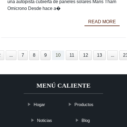
una autopista cubierta de paneles solares Mans Tham
Omicrono Desde hace a�
READ MORE
2
...
7
8
9
10
11
12
13
...
2
MENÚ CALIENTE
Hogar
Productos
Noticias
Blog