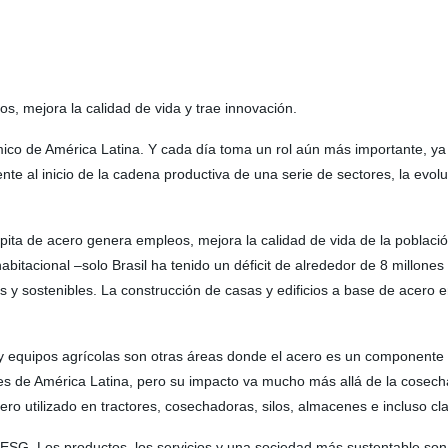
, mejora la calidad de vida y trae innovación.
mico de América Latina. Y cada día toma un rol aún más importante, y
nte al inicio de la cadena productiva de una serie de sectores, la evol
ta de acero genera empleos, mejora la calidad de vida de la población
habitacional –solo Brasil ha tenido un déficit de alrededor de 8 millo
s y sostenibles. La construcción de casas y edificios a base de acero 
y equipos agrícolas son otras áreas donde el acero es un componente 
ses de América Latina, pero su impacto va mucho más allá de la cosec
ero utilizado en tractores, cosechadoras, silos, almacenes e incluso clav
 ESG. Los productos, los servicios y una sociedad más sustentable so