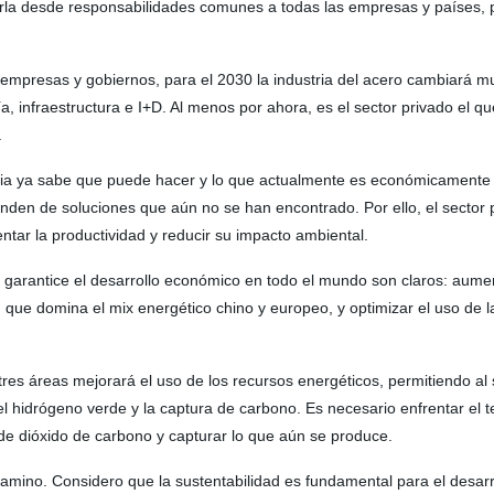
arla desde responsabilidades comunes a todas las empresas y países, p
empresas y gobiernos, para el 2030 la industria del acero cambiará m
ía, infraestructura e I+D. Al menos por ahora, es el sector privado el 
.
ria ya sabe que puede hacer y lo que actualmente es económicamente v
n de soluciones que aún no se han encontrado. Por ello, el sector pr
tar la productividad y reducir su impacto ambiental.
e garantice el desarrollo económico en todo el mundo son claros: aumen
ue domina el mix energético chino y europeo, y optimizar el uso de la
res áreas mejorará el uso de los recursos energéticos, permitiendo al
 el hidrógeno verde y la captura de carbono. Es necesario enfrentar e
de dióxido de carbono y capturar lo que aún se produce.
 camino. Considero que la sustentabilidad es fundamental para el desa