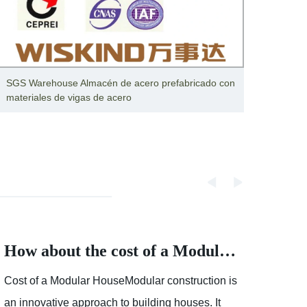
SGS Warehouse Almacén de acero prefabricado con
Almac
materiales de vigas de acero
de ac
How about the cost of a Modular House
Cost of a Modular HouseModular construction is
Partly
an innovative approach to building houses. It
showe