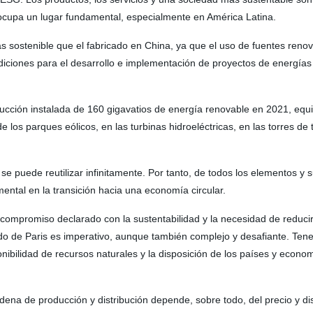
o ocupa un lugar fundamental, especialmente en América Latina.
s sostenible que el fabricado en China, ya que el uso de fuentes ren
ndiciones para el desarrollo e implementación de proyectos de energía
ducción instalada de 160 gigavatios de energía renovable en 2021, equiv
 los parques eólicos, en las turbinas hidroeléctricas, en las torres de
 se puede reutilizar infinitamente. Por tanto, de todos los elementos
ntal en la transición hacia una economía circular.
un compromiso declarado con la sustentabilidad y la necesidad de reduc
o de Paris es imperativo, aunque también complejo y desafiante. Tene
ibilidad de recursos naturales y la disposición de los países y econo
ena de producción y distribución depende, sobre todo, del precio y disp