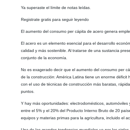
Ya superaste el límite de notas leídas.
Registrate gratis para seguir leyendo
El aumento del consumo per cápita de acero genera empleos
El acero es un elemento esencial para el desarrollo econó
calidad y más sostenible. Al tratarse de una sustancia prese
conjunto de la economía.
No es exagerado decir que el aumento del consumo per cápi
de la construcción: América Latina tiene un enorme déficit 
con el uso de técnicas de construcción más baratas, rápida
puntos.
Y hay más oportunidades: electrodomésticos, automóviles 
entre el 5% y el 20% del Producto Interno Bruto de 20 paí
equipos y materias primas para la agricultura, incluido el ac
Una de las grandes tendencias mundiales va por las siglas