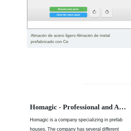
cado
Almacén de acero ligero Almacén de metal
prefabricado con Ce
Homagic - Professional and Advanced Integrated Prefab Construction
Homagic - Professional and Advanced Integrated Prefab Construction
fab
Homagic is a company specializing in prefab
t
houses. The company has several different