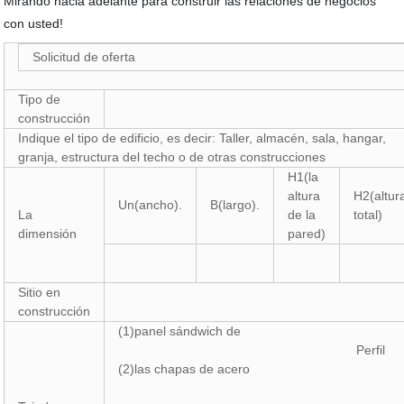
Mirando hacia adelante para construir las relaciones de negocios
con usted!
Solicitud de oferta
Tipo de
construcción
Indique el tipo de edificio, es decir: Taller, almacén, sala, hangar,
granja, estructura del techo o de otras construcciones
H1(la
altura
H2(altur
Un(ancho).
B(largo).
La
de la
total)
dimensión
pared)
Sitio en
construcción
(1)panel sándwich de
Perfil
(2)las chapas de acer