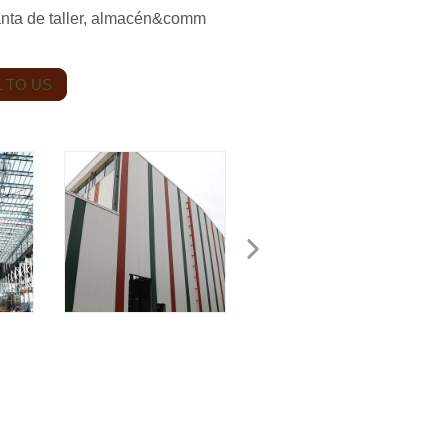
anta de taller, almacén&comm
 TO US