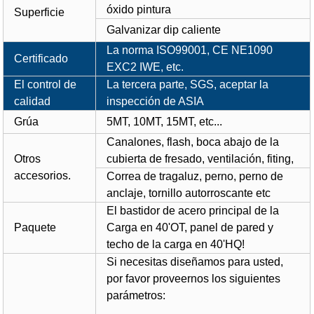
óxido pintura
Superficie
Galvanizar dip caliente
La norma ISO99001, CE NE1090
Certificado
EXC2 IWE, etc.
El control de
La tercera parte, SGS, aceptar la
calidad
inspección de ASIA
Grúa
5MT, 10MT, 15MT, etc...
Canalones, flash, boca abajo de la
Otros
cubierta de fresado, ventilación, fiting,
accesorios.
Correa de tragaluz, perno, perno de
anclaje, tornillo autorroscante etc
El bastidor de acero principal de la
Paquete
Carga en 40'OT, panel de pared y
techo de la carga en 40'HQ!
Si necesitas diseñamos para usted,
por favor proveernos los siguientes
parámetros: