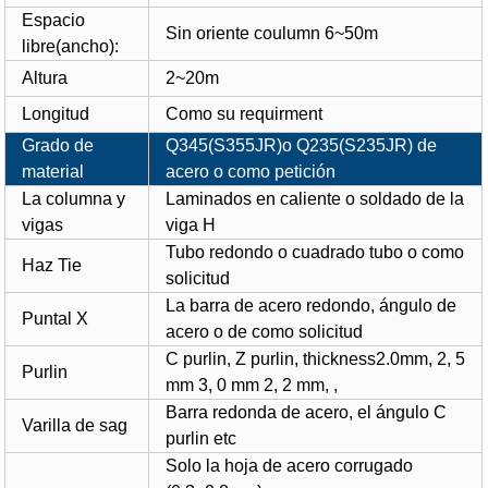
Espacio
Sin oriente coulumn 6~50m
libre(ancho):
Altura
2~20m
Longitud
Como su requirment
Grado de
Q345(S355JR)o Q235(S235JR) de
material
acero o como petición
La columna y
Laminados en caliente o soldado de la
vigas
viga H
Tubo redondo o cuadrado tubo o como
Haz Tie
solicitud
La barra de acero redondo, ángulo de
Puntal X
acero o de como solicitud
C purlin, Z purlin, thickness2.0mm, 2, 5
Purlin
mm 3, 0 mm 2, 2 mm, ,
Barra redonda de acero, el ángulo C
Varilla de sag
purlin etc
Solo la hoja de acero corrugado