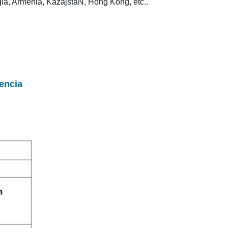
ia, Armenia, KazajstáN, Hong Kong, etc..
lencia