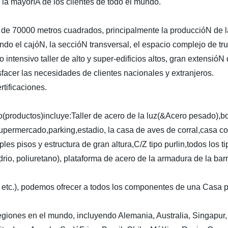
e la mayoríA de los clientes de todo el mundo.
e 70000 metros cuadrados, principalmente la produccióN de l
ndo el cajóN, la seccióN transversal, el espacio complejo de tr
ensivo taller de alto y super-edificios altos, gran extensióN 
sfacer las necesidades de clientes nacionales y extranjeros.
tificaciones.
ro(productos)incluye:Taller de acero de la luz(&Acero pesado),
,supermercado,parking,estadio, la casa de aves de corral,casa c
les pisos y estructura de gran altura,C/Z tipo purlin,todos los 
rio, poliuretano), plataforma de acero de la armadura de la barr
, etc.), podemos ofrecer a todos los componentes de una Casa p
iones en el mundo, incluyendo Alemania, Australia, Singapur,