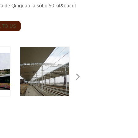
ra de Qingdao, a sóLo 50 kil&oacut
 TO US