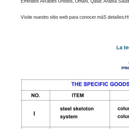
Emiratos ÁRabes Unidos, OmáN, Qatar, Arabia Saudita
Visite nuestro sitio web para conocer máS detalles:H
La te