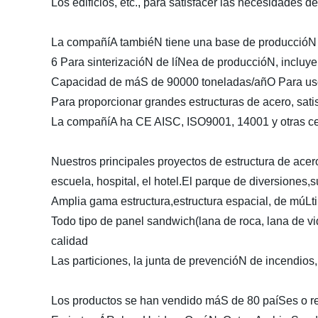
Los edificios, etc., para satisfacer las necesidades d
La compañíA tambiéN tiene una base de produccióN d
6 Para sinterizacióN de líNea de produccióN, incluye
Capacidad de máS de 90000 toneladas/añO Para uso int
Para proporcionar grandes estructuras de acero, sati
La compañíA ha CE AISC, ISO9001, 14001 y otras cer
Nuestros principales proyectos de estructura de ace
escuela, hospital, el hotel.El parque de diversiones
Amplia gama estructura,estructura espacial, de múLtip
Todo tipo de panel sandwich(lana de roca, lana de vid
calidad
Las particiones, la junta de prevencióN de incendios
Los productos se han vendido máS de 80 paíSes o reg