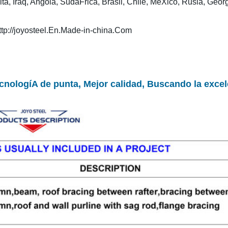
, Iraq, Angola, SudáFrica, Brasil, Chile, MéXico, Rusia, Georg
ttp://joyosteel.En.Made-in-china.Com
cnologíA de punta, Mejor calidad, Buscando la exce