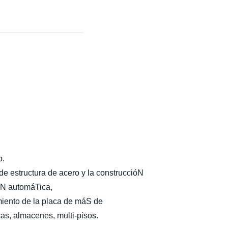
o.
e estructura de acero y la construccióN
óN automáTica,
iento de la placa de máS de
s, almacenes, multi-pisos.