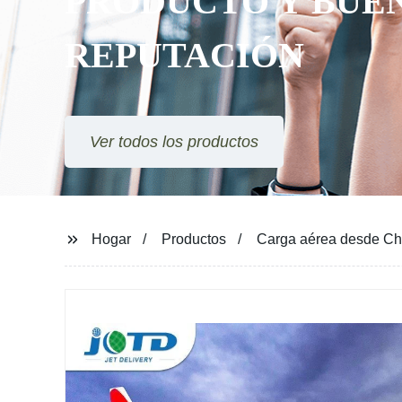
TO Y BUENA
CIÓN
uctos
Hogar
Productos
Carga aérea desde Chi