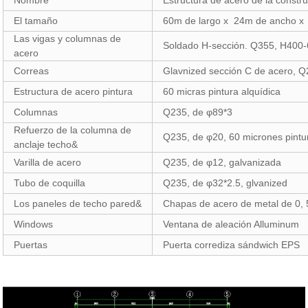
Nombre
Estructura de acero de la constr
El tamaño
60m de largo x 24m de ancho x 
Las vigas y columnas de
Soldado H-sección. Q355, H400
acero
Correas
Glavnized sección C de acero, 
Estructura de acero pintura
60 micras pintura alquídica
Columnas
Q235, de φ89*3
Refuerzo de la columna de
Q235, de φ20, 60 micrones pintu
anclaje techo&
Varilla de acero
Q235, de φ12, galvanizada
Tubo de coquilla
Q235, de φ32*2.5, glvanized
Los paneles de techo pared&
Chapas de acero de metal de 0,
Windows
Ventana de aleación Alluminum
Puertas
Puerta corrediza sándwich EPS