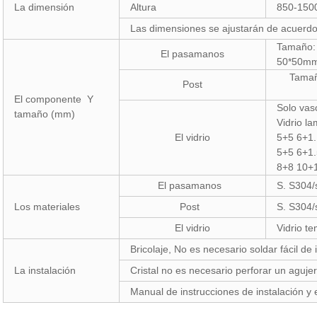
La dimensión
Altura
850-150
Las dimensiones se ajustarán de acuerdo 
Tamaño:
El pasamanos
50*50mm
Tama
Post
El componente Y
Solo va
tamaño (mm)
Vidrio l
El vidrio
5+5 6+1.
5+5 6+1.
8+8 10+1
El pasamanos
S. S304/
Los materiales
Post
S. S304/
El vidrio
Vidrio t
Bricolaje, No es necesario soldar fácil de 
La instalación
Cristal no es necesario perforar un aguje
Manual de instrucciones de instalación y 