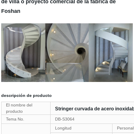
de villa o proyecto comercial de la fábrica de
Foshan
descripción de producto
El nombre del
Stringer curvada de acero inoxidab
producto
Tema No.
DB-S3064
Longitud
Personal