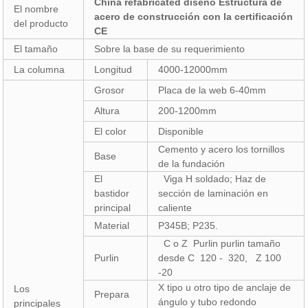
China refabricated diseño Estructura de
El nombre
acero de construcción con la certificación
del producto
CE
El tamaño
Sobre la base de su requerimiento
La columna
Longitud
4000-12000mm
Grosor
Placa de la web 6-40mm
Altura
200-1200mm
El color
Disponible
Cemento y acero los tornillos
Base
de la fundación
El
Viga H soldado; Haz de
bastidor
sección de laminación en
principal
caliente
Material
P345B; P235.
C o Z Purlin purlin tamaño
Purlin
desde C 120 - 320, Z 100
-20
X tipo u otro tipo de anclaje de
Los
Prepara
ángulo y tubo redondo
principales