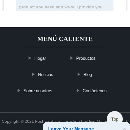
MENÚ CALIENTE
Hogar
Productos
Noticias
Blog
Sobre nosotros
Contáctenos
Top
Copyright © 2021 Foshan zhstructureshop Building Material Co., Ltd.
Sitemap