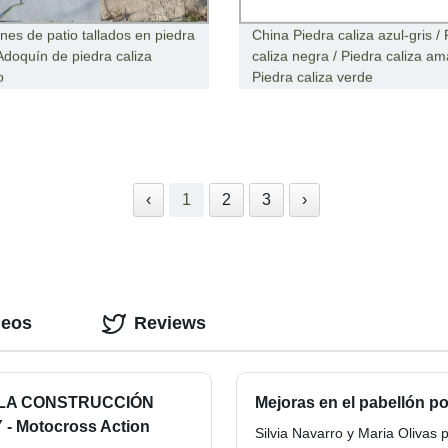
nes de patio tallados en piedra
China Piedra caliza azul-gris /
 Adoquín de piedra caliza
caliza negra / Piedra caliza ama
o
Piedra caliza verde
‹
1
2
3
›
deos
Reviews
 LA CONSTRUCCIÓN
Mejoras en el pabellón p
 Motocross Action
Silvia Navarro y Maria Oliva