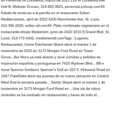
en Perennial on Lockwood, marzo de 2022 216 W Lockwood Ave
Unit B, Webster Groves, 314.682.3823, perennial.oohosp.com33.
Kabab de verduras a la parrilla en el restaurante Sultan
Mediterranean, abril de 2022 4200 Manchester Ave, St. Louis,
314.390.2020, sultan-stl.com34. Plato combinado vegetariano en el
restaurante etíope Meskerem, junio de 2022 3210 S Grand Blvd, St.
Louis, 314.772.4442, meskeremstl.comTags : Lugares,
Restaurantes, Come EstoSando Shack abrió el martes 1 de
noviembre de 2022 en 3173 Morgan Ford Road en Tower
Grove...Bar Moro ya está abierto y sirve comidas y bebidas de
inspiración española y portuguesa en 7610 Wydown Blvd....Bill e
Irene Spencer fundaron Spencer's Grill en 223 S. Kirkwood Road en
1947.PokeDoke abrió las puertas de su nueva ubicación en Central
West End la semana pasada....Sando Shack abrió el martes 1 de
noviembre en 3173 Morgan Ford Road en ...Una ola de robos
recientes se ha centrado en restaurantes y bares de todo el...