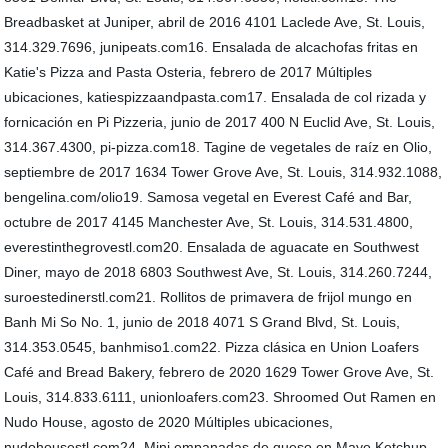
Breadbasket at Juniper, abril de 2016 4101 Laclede Ave, St. Louis,
314.329.7696, junipeats.com16. Ensalada de alcachofas fritas en
Katie's Pizza and Pasta Osteria, febrero de 2017 Múltiples
ubicaciones, katiespizzaandpasta.com17. Ensalada de col rizada y
fornicación en Pi Pizzeria, junio de 2017 400 N Euclid Ave, St. Louis,
314.367.4300, pi-pizza.com18. Tagine de vegetales de raíz en Olio,
septiembre de 2017 1634 Tower Grove Ave, St. Louis, 314.932.1088,
bengelina.com/olio19. Samosa vegetal en Everest Café and Bar,
octubre de 2017 4145 Manchester Ave, St. Louis, 314.531.4800,
everestinthegrovestl.com20. Ensalada de aguacate en Southwest
Diner, mayo de 2018 6803 Southwest Ave, St. Louis, 314.260.7244,
suroestedinerstl.com21. Rollitos de primavera de frijol mungo en
Banh Mi So No. 1, junio de 2018 4071 S Grand Blvd, St. Louis,
314.353.0545, banhmiso1.com22. Pizza clásica en Union Loafers
Café and Bread Bakery, febrero de 2020 1629 Tower Grove Ave, St.
Louis, 314.833.6111, unionloafers.com23. Shroomed Out Ramen en
Nudo House, agosto de 2020 Múltiples ubicaciones,
nudohousestl.com24. Mini empanadas de queso en Mayo Ketchup,