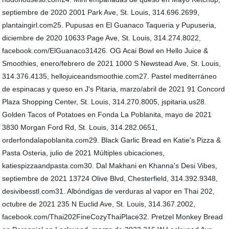
septiembre de 2020 2001 Park Ave, St. Louis, 314.696.2699,
plantaingirl.com25. Pupusas en El Guanaco Taqueria y Pupuseria,
diciembre de 2020 10633 Page Ave, St. Louis, 314.274.8022,
facebook.com/ElGuanaco31426. OG Acai Bowl en Hello Juice &
Smoothies, enero/febrero de 2021 1000 S Newstead Ave, St. Louis,
314.376.4135, hellojuiceandsmoothie.com27. Pastel mediterráneo
de espinacas y queso en J's Pitaria, marzo/abril de 2021 91 Concord
Plaza Shopping Center, St. Louis, 314.270.8005, jspitaria.us28.
Golden Tacos of Potatoes en Fonda La Poblanita, mayo de 2021
3830 Morgan Ford Rd, St. Louis, 314.282.0651,
orderfondalapoblanita.com29. Black Garlic Bread en Katie's Pizza &
Pasta Osteria, julio de 2021 Múltiples ubicaciones,
katiespizzaandpasta.com30. Dal Makhani en Khanna's Desi Vibes,
septiembre de 2021 13724 Olive Blvd, Chesterfield, 314.392.9348,
desivibesstl.com31. Albóndigas de verduras al vapor en Thai 202,
octubre de 2021 235 N Euclid Ave, St. Louis, 314.367.2002,
facebook.com/Thai202FineCozyThaiPlace32. Pretzel Monkey Bread