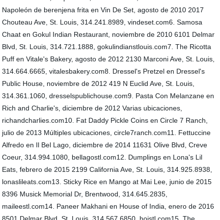
Napoleón de berenjena frita en Vin De Set, agosto de 2010 2017
Chouteau Ave, St. Louis, 314.241.8989, vindeset.com6. Samosa
Chaat en Gokul Indian Restaurant, noviembre de 2010 6101 Delmar
Blvd, St. Louis, 314.721.1888, gokulindianstlouis.com7. The Ricotta
Puff en Vitale's Bakery, agosto de 2012 2130 Marconi Ave, St. Louis,
314.664.6665, vitalesbakery.com8. Dressel's Pretzel en Dressel's
Public House, noviembre de 2012 419 N Euclid Ave, St. Louis,
314.361.1060, dresselspublichouse.com9. Pasta Con Melanzane en
Rich and Charlie's, diciembre de 2012 Varias ubicaciones,
richandcharlies.com10. Fat Daddy Pickle Coins en Circle 7 Ranch,
julio de 2013 Múltiples ubicaciones, circle7ranch.com11. Fettuccine
Alfredo en Il Bel Lago, diciembre de 2014 11631 Olive Blvd, Creve
Coeur, 314.994.1080, bellagostl.com12. Dumplings en Lona's Lil
Eats, febrero de 2015 2199 California Ave, St. Louis, 314.925.8938,
lonaslileats.com13. Sticky Rice en Mango at Mai Lee, junio de 2015
8396 Musick Memorial Dr, Brentwood, 314.645.2835,
maileestl.com14. Paneer Makhani en House of India, enero de 2016
8501 Delmar Blvd, St. Louis, 314.567.6850, hoistl.com15. The