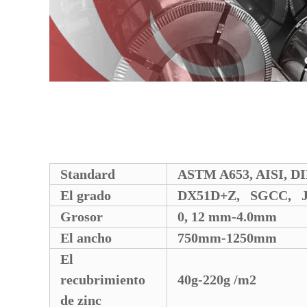
Standard
ASTM A653, AISI, D
El grado
DX51D+Z, SGCC, J
Grosor
0, 12 mm-4.0mm
El ancho
750mm-1250mm
El
recubrimiento
40g-220g /m2
de zinc