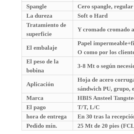
Spangle
Cero spangle, regular
La dureza
Soft o Hard
Tratamiento de
Y cromado cromado ac
superficie
Papel impermeable+fi
El embalaje
O como por los cliente
El peso de la
3-8 Mt o según necesi
bobina
Hoja de acero corrugad
Aplicación
sándwich PU, grupo, e
Marca
HBIS Ansteel Tangsteel
El pago
T/T, L/C
hora de entrega
En 30 tras la recepci
Pedido mín.
25 Mt de 20 pies (FCL