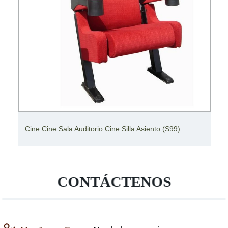
e Sala Auditorio Cine Silla Asiento (S99)
Silla de teat
CONTÁCTENOS