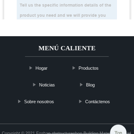
MENÚ CALIENTE
Hogar
Productos
Noticias
Blog
Sobre nosotros
Contáctenos
Top
Copyright © 2021 Foshan zhstructureshop Building Material Co., Ltd.