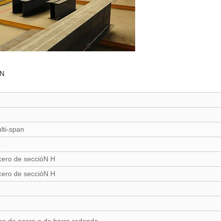
óN
.
lti-span
.
ero de seccióN H
ero de seccióN H