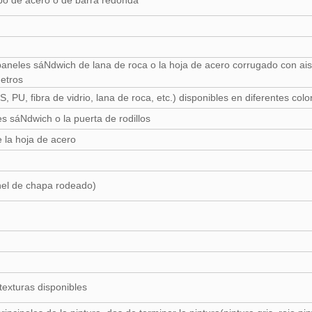
ubo de acero o de barra redonda
 paneles sáNdwich de lana de roca o la hoja de acero corrugado con aisl
etros
 PU, fibra de vidrio, lana de roca, etc.) disponibles en diferentes c
s sáNdwich o la puerta de rodillos
e la hoja de acero
nel de chapa rodeado)
texturas disponibles