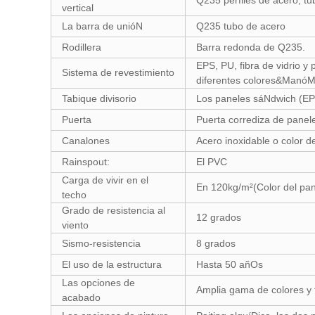
Q235 perfiles de acero, t
vertical
La barra de unióN
Q235 tubo de acero
Rodillera
Barra redonda de Q235.
EPS, PU, fibra de vidrio y
Sistema de revestimiento
diferentes colores&ManóM
Tabique divisorio
Los paneles sáNdwich (EPS,
Puerta
Puerta corrediza de panele
Canalones
Acero inoxidable o color d
Rainspout:
El PVC
Carga de vivir en el
En 120kg/m²(Color del pa
techo
Grado de resistencia al
12 grados
viento
Sismo-resistencia
8 grados
El uso de la estructura
Hasta 50 añOs
Las opciones de
Amplia gama de colores y 
acabado