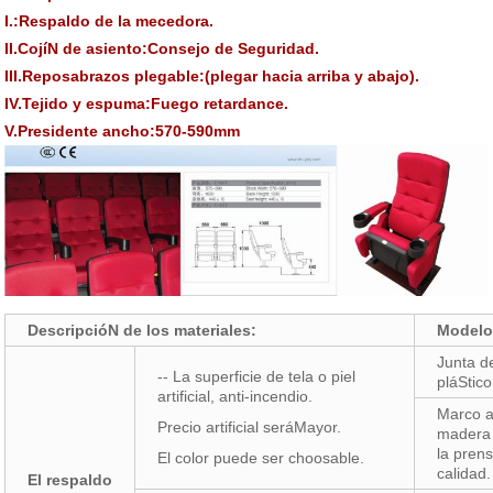
I.:Respaldo de la mecedora.
II.CojíN de asiento:Consejo de Seguridad.
III.Reposabrazos plegable:(plegar hacia arriba y abajo).
IV.Tejido y espuma:Fuego retardance.
V.Presidente ancho:570-590mm
DescripcióN de los materiales:
Modelo
Junta d
-- La superficie de tela o piel
pláStico
artificial, anti-incendio.
Marco a
Precio artificial seráMayor.
madera 
la pren
El color puede ser choosable.
calidad.
El respaldo