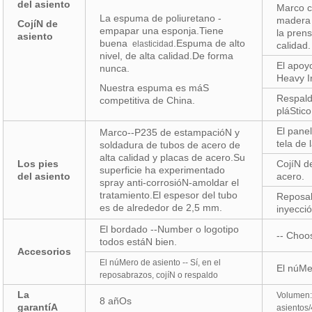
del asiento
Marco c
La espuma de poliuretano -
madera 
CojíN de
empapar una esponja.Tiene
la pren
asiento
buena
.Espuma de alto
elasticidad
calidad.
nivel, de alta calidad.De forma
El apoyo
nunca.
Heavy I
Nuestra espuma es máS
Respald
competitiva de China.
pláStico
El pane
Marco--P235 de estampacióN y
tela de 
soldadura de tubos de acero de
alta calidad y placas de acero.Su
Los pies
CojíN d
superficie ha experimentado
del asiento
acero.
spray anti-corrosióN-amoldar el
tratamiento.El espesor del tubo
Reposab
es de alrededor de 2,5 mm.
inyecci
El bordado --Number o logotipo
-- Choo
todos estáN bien.
Accesorios
El núMero de asiento -- Sí, en el
El núMer
reposabrazos, cojíN o respaldo
La
Volumen
8 añOs
garantíA
asientos