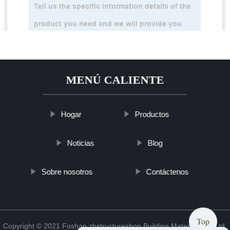
MENÚ CALIENTE
Hogar
Productos
Noticias
Blog
Sobre nosotros
Contáctenos
Top
Copyright © 2021 Foshan zhstructureshop Building Material Co., Ltd.