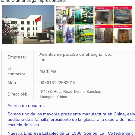
la hora de entrega impresionante.
Asientos de paraíSo de Shanghai Co.,
Empresa:
Ltd.
El
Mark Ma
contactor:
Mob.
008613122682015
Nº4288, Hutai Road, Distrito Baoshan,
DireccióN:
Shanghai, China.
Acerca de nosotros:
Somos uno de los mayores presidente manufactura en China, especi
auditorio de silla, silla, presidente de la iglesia, a la
espera del
hospi
escuela de sillas.
Nuestra Empresa Establecida En 1986, Somos La CáTedra de c