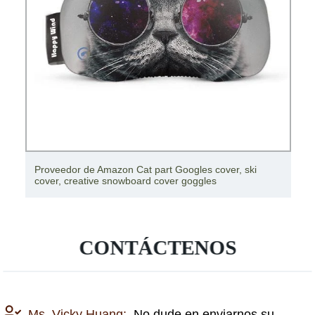
Lona de PVC para cubierta de sombra, cubierta de
camión, cubierta de lona enrollable
CONTÁCTENOS
Ms. Vicky Huang:
No dude en enviarnos su