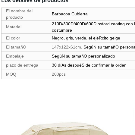
Los detalles de productos
El nombre del
Barbacoa Cubierta
producto
210D/300D/400D/600D oxford caoting con 
Material
costumbre
El color
Negro, gris, verde, el ejéRcito geige
El tamañO
147x122x61cm.
SegúN su tamañO persona
Embalaje
SegúN su tamañO personalizado
plazo de entrega
30 díAs despuéS de confirmar la orden
MOQ
200pcs