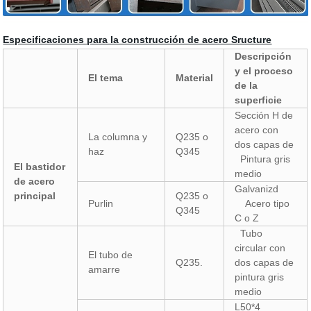
Especificaciones para la construcción de acero Sructure
Descripción
y el proceso
El tema
Material
de la
superficie
Sección H de
acero con
La columna y
Q235 o
dos capas de
haz
Q345
Pintura gris
El bastidor
medio
de acero
Galvanizd
principal
Q235 o
Purlin
Acero tipo
Q345
C o Z
Tubo
circular con
El tubo de
Q235.
dos capas de
amarre
pintura gris
medio
L50*4