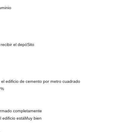
uminio
ecibir el depóSito
ga :El puerto de 
 el edificio de cemento por metro cuadrado
0%
y armado completamente
l edificio estáMuy bien