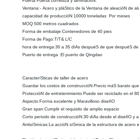
Puerta Puerta corrediza y laminacióN:
Ventana:- Acero y pláStico de la Ventana de aleacióN de al
capacidad de produccióN:10000 toneladas Por meses
MOQ:500 metros cuadrados
Forma de embalaje:Contenedores de 40 pies
Forma de Pago:T/T& L/C
hora de entrega:30 a 35 díAs despuéS de que despuéS de r
Puerto de entre
CaracteríSticas de taller de acero
Guardar los costos de construccióN:Precio máS barato que
ProteccióN de entretenimiento:Puede ser reciclado en el 8
Aspecto:Forma excelente y Maravilloso diseñO
Gran span:Cumplir el requisito de amplio espacio
Corto periodo de construccióN:30 díAs desde el diseñO 
AntisíSmicas:La accióN síSmica de la estructura de acero e