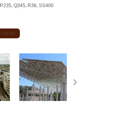
: P235, Q345, R36, SS400
 TO US