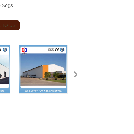
ño Seg&
 TO US