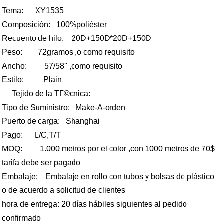
Tema
: XY1535
Composición
:
100%poliéster
Recuento de hilo
:
20D+150D*20D+150D
Peso
:
72gramos ,o como requisito
Ancho
:
57/58'' ,como requisito
Estilo
:
Plain
Tejido de la TГ©cnica:
Tipo de Suministro: Make-A-orden
Puerto de carga: Shanghai
Pago
:
L/C,T/T
MOQ
:
1.000 metros por el color ,con 1000 metros de 70$
tarifa debe ser pagado
Embalaje
:
Embalaje en rollo con tubos y bolsas de plástico
o de acuerdo a solicitud de clientes
hora de entrega
:
20 días hábiles siguientes al pedido
confirmado