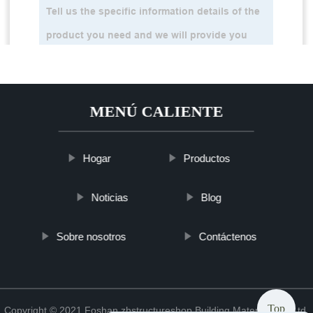
MENÚ CALIENTE
Hogar
Productos
Noticias
Blog
Sobre nosotros
Contáctenos
Top
Copyright © 2021 Foshan zhstructureshop Building Material Co., Ltd.