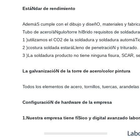
EstáNdar de rendimiento
AdemáS cumple con el dibujo y diseñO, materiales y fabrica
Tubo de acero/áNgulo/torre híBrido requisitos de soldadura
1 )utilizamos el CO2 de la soldadura y soldadura automáT
2 )costura soldada estaráLleno de penetracióN y triturado.
3 )La soldadura producto no tiene ninguna fisura, SCAR, se
La galvanizacióN de la torre de acero/color pintura
Todos los elementos de acero, tornillos, tuercas, arande
ConfiguracióN de hardware de la empresa
1.Nuestra empresa tiene fíSico y digital avanzado labo