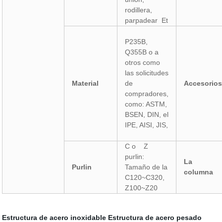
rodillera,
parpadear Et
P235B,
Q355B o a
otros como
las solicitudes
Material
de
Accesorio
compradores,
como: ASTM,
BSEN, DIN, el
IPE, AISI, JIS,
C o Z
purlin:
La
Purlin
Tamaño de la
columna
C120~C320,
Z100~Z20
Estructura de acero inoxidable
Estructura de acero pesado