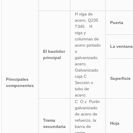
H viga de
acero, Q235
Puerta
T345 H
viga y
columnas de
acero pintado
La ventana
El bastidor
o
principal
galvanizado,
acero,
Galvanizado
caja C
Superficie
Principales
Sección o
componentes
tubo de
acero.
C O z Purlin
galvanizado
de acero de
Trama
refuerzo, la
Hoja
secundaria
barra de
unión,