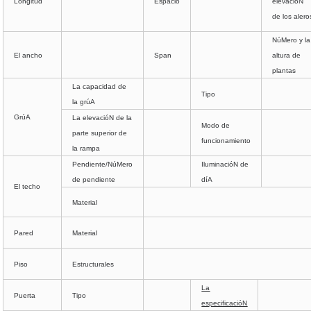
Longitud
Espacio
elevacióN
de los alero
NúMero y la
El ancho
Span
altura de
plantas
La capacidad de
Tipo
la grúA
GrúA
La elevacióN de la
Modo de
parte superior de
funcionamiento
la rampa
Pendiente/NúMero
IluminacióN de
de pendiente
díA
El techo
Material
Pared
Material
Piso
Estructurales
La
Puerta
Tipo
especificacióN