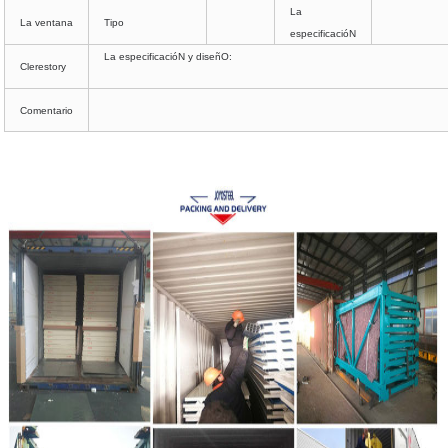
La
La ventana
Tipo
especificacióN
La especificacióN y diseñO:
Clerestory
Comentario