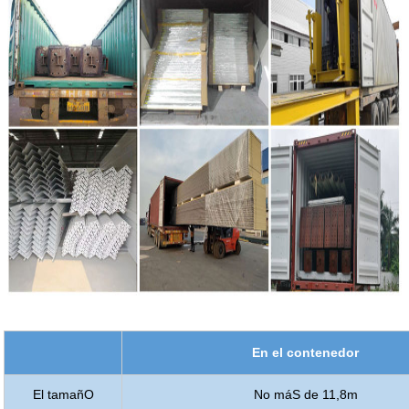
En el contenedor
El tamañO
No máS de 11,8m