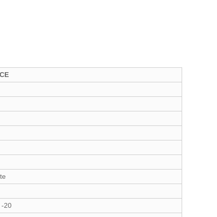
 CE
te
 -20