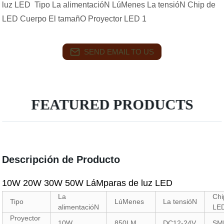
luz LED Tipo La alimentacióN LúMenes La tensióN Chip de
LED Cuerpo El tamañO Proyector LED 1
SEND EMAIL TO US
FEATURED PRODUCTS
Descripción de Producto
10W 20W 30W 50W LáMparas de luz LED
La
Chi
Tipo
LúMenes
La tensióN
alimentacióN
LE
Proyector
10W
850LM
DC12-24V
SM