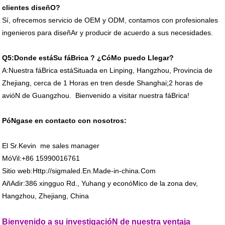
clientes diseñO?
Sí, ofrecemos servicio de OEM y ODM, contamos con profesionales
ingenieros para diseñAr y producir de acuerdo a sus necesidades.
Q5:Donde estáSu fáBrica ? ¿CóMo puedo Llegar?
A:Nuestra fáBrica estáSituada en Linping, Hangzhou, Provincia de
Zhejiang, cerca de 1 Horas en tren desde Shanghai;2 horas de
avióN de Guangzhou. Bienvenido a visitar nuestra fáBrica!
PóNgase en contacto con nosotros:
El Sr.Kevin
me sales manager
MóVil:+86 15990016761
Sitio web:Http://sigmaled.En.Made-in-china.Com
AñAdir:386 xingguo Rd., Yuhang y econóMico de la zona dev,
Hangzhou, Zhejiang, China
Bienvenido a su investigacióN de nuestra ventaja