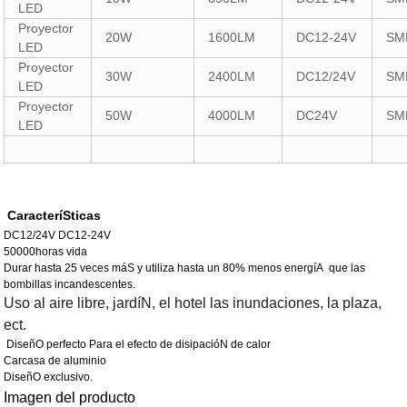
LED
Proyector
20W
1600LM
DC12-24V
SM
LED
Proyector
30W
2400LM
DC12/24V
SM
LED
Proyector
50W
4000LM
DC24V
SM
LED
CaracteríSticas
DC12/24V DC12-24V
50000horas vida
Durar hasta 25 veces máS y utiliza hasta un 80% menos energíA
que las
bombillas incandescentes.
Uso al aire libre, jardíN, el hotel las inundaciones, la plaza,
ect.
DiseñO perfecto
Para el efecto de disipacióN de calor
Carcasa de aluminio
DiseñO exclusivo.
Imagen del producto