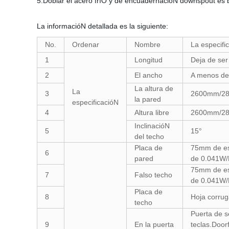
5.Doblar el acero fríO y de encuadernacióN downspout es 
La informacióN detallada es la siguiente:
No.
Ordenar
Nombre
La especifi
1
Longitud
Deja de ser
2
El ancho
A menos d
La altura de
La
3
2600mm/2
la pared
especificacióN
4
Altura libre
2600mm/2
InclinacióN
5
15°
del techo
Placa de
75mm de esp
6
pared
de 0.041W/M
75mm de esp
7
Falso techo
de 0.041W/M
Placa de
8
Hoja corrug
techo
Puerta de 
9
En la puerta
teclas.Door