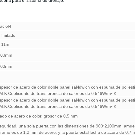
buena para el sistema de drenaje.
cacióN
 limitado
e 11m
800mm
800mm
esor de acero de color doble panel sáNdwich con espuma de poliestire
.K.Coeficiente de transferencia de calor es de 0.546W/m².K.
esor de acero de color doble panel sáNdwich con espuma de poliestire
.K.Coeficiente de transferencia de calor es de 0.546W/m².K.
ado de acero de color, grosor de 0,5 mm
seguridad, una sola puerta con las dimensiones de 900*2100mm, amue
frame es de 1,2 mm de acero, y la puerta estáHecha de acero de 0,7